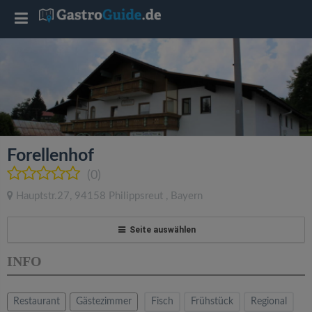
T
o
g
g
Forellenhof
l
(0)
Hauptstr.27
,
94158
Philippsreut
,
Bayern
e
Seite auswählen
n
INFO
a
Restaurant
Gästezimmer
Fisch
Frühstück
Regional