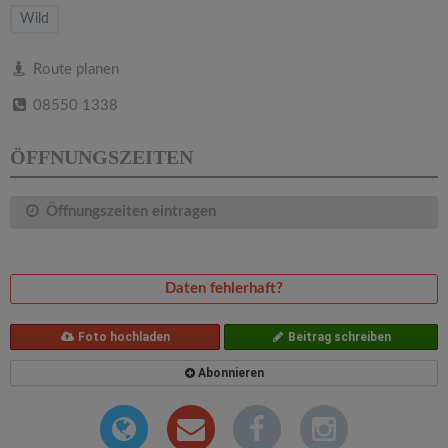
v
Wild
i
Route planen
08550 1338
g
ÖFFNUNGSZEITEN
a
Öffnungszeiten eintragen
t
i
Daten fehlerhaft?
o
Foto hochladen
Beitrag schreiben
n
Abonnieren