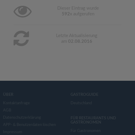
Dieser Eintrag wurde
592
x aufgerufen
Letzte Aktualisierung
am
02.08.2016
ÜBER
GASTROGUIDE
Kontaktanfrage
Deutschland
AGB
Datenschutzerklärung
FÜR RESTAURANTS UND
GASTRONOMEN
APP- & Benutzerdaten löschen
Für Gastronomen
Impressum