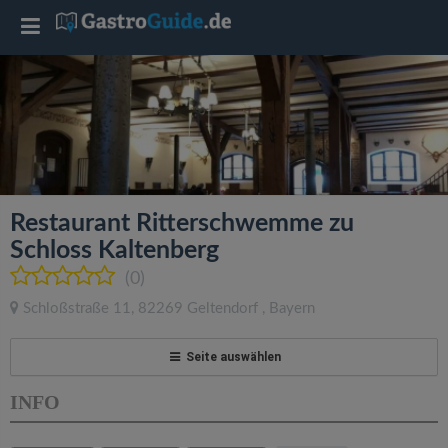
T
o
g
g
Restaurant Ritterschwemme zu
l
Schloss Kaltenberg
(0)
e
Schloßstraße 11
,
82269
Geltendorf
,
Bayern
n
Seite auswählen
a
INFO