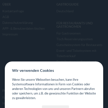
ÜBER
GASTROGUIDE
Kontaktanfrage
Deutschland
AGB
Datenschutzerklärung
FÜR RESTAURANTS UND
GASTRONOMEN
APP- & Benutzerdaten löschen
Für Gastronomen
Impressum
Tisch Reservierungsystem
Gutscheinsystem für Restaurants
Event- und Ticketsystem mit
Ticketverkauf
Bestellsystem Lieferung und
TakeAway
Wir verwenden Cookies
Webseiten für Restaurant
Eigene App für Restaurant
Wenn Sie unsere Webseiten besuchen, kann Ihre
Systemsoftware Informationen in Form von Cookies oder
anderen Technologien von uns und unseren Partnern abrufen
FOLGE UNS
oder speichern, um z.B. die gewünschte Funktion der Website
Facebook
zu gewährleisten.
Instagram