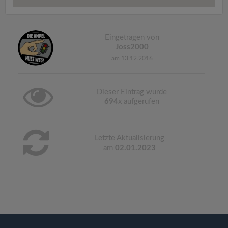
Eingetragen von
Joss2000
am 13.12.2016
Dieser Eintrag wurde
694
x aufgerufen
Letzte Aktualisierung
am
02.01.2023