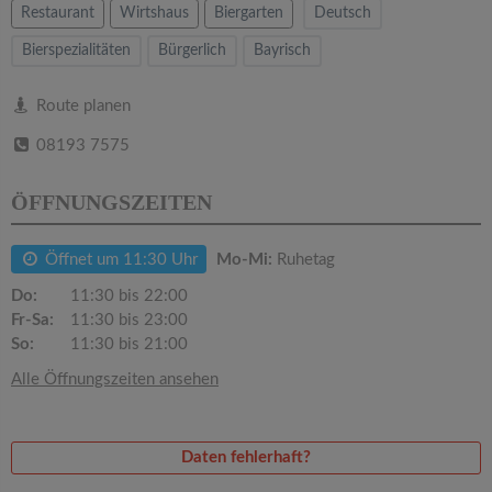
v
Restaurant
Wirtshaus
Biergarten
Deutsch
Bierspezialitäten
Bürgerlich
Bayrisch
i
Route planen
g
08193 7575
a
ÖFFNUNGSZEITEN
t
Öffnet um 11:30 Uhr
Mo-Mi:
Ruhetag
i
Do:
11:30 bis 22:00
Fr-Sa:
11:30 bis 23:00
So:
11:30 bis 21:00
o
Alle Öffnungszeiten ansehen
n
Daten fehlerhaft?