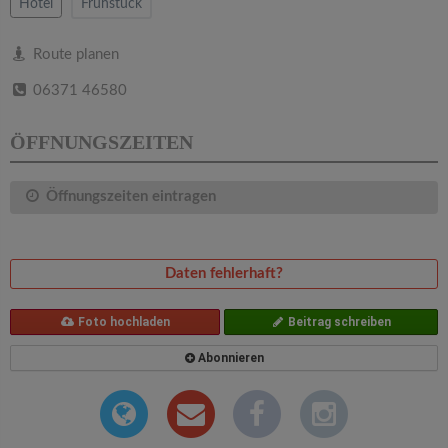
v
Hotel
Frühstück
i
Route planen
06371 46580
g
ÖFFNUNGSZEITEN
a
Öffnungszeiten eintragen
t
i
Daten fehlerhaft?
o
Foto hochladen
Beitrag schreiben
Abonnieren
n