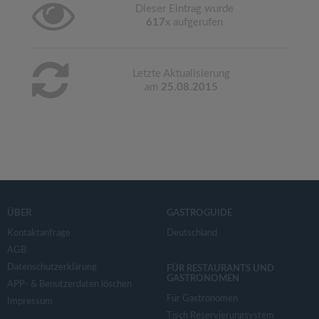
Dieser Eintrag wurde
617
x aufgerufen
Letzte Aktualisierung
am
25.08.2015
ÜBER
GASTROGUIDE
Kontaktanfrage
Deutschland
AGB
Datenschutzerklärung
FÜR RESTAURANTS UND
GASTRONOMEN
APP- & Benutzerdaten löschen
Für Gastronomen
Impressum
Tisch Reservierungsystem