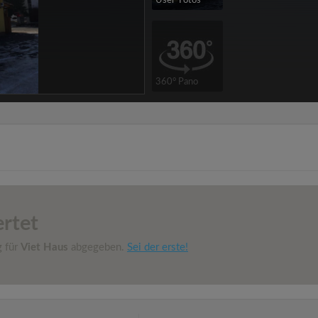
User-Fotos
360° Pano
rtet
g für
Viet Haus
abgegeben.
Sei der erste!