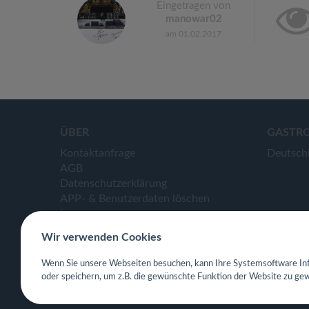
Eingetragen von
manowar02
am 01.02.2017
ÜBER
GASTR
Kontaktanfrage
Deutsch
AGB
Datenschutzerklärung
APP- & Benutzerdaten löschen
Impressum
Wir verwenden Cookies
Wenn Sie unsere Webseiten besuchen, kann Ihre Systemsoftware Inf
oder speichern, um z.B. die gewünschte Funktion der Website zu gew