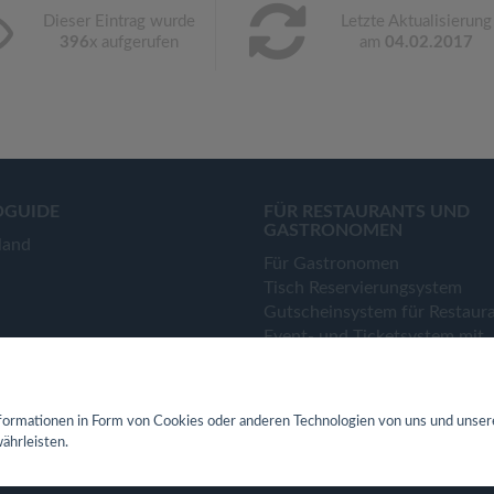
Dieser Eintrag wurde
Letzte Aktualisierung
396
x aufgerufen
am
04.02.2017
OGUIDE
FÜR RESTAURANTS UND
GASTRONOMEN
land
Für Gastronomen
Tisch Reservierungsystem
Gutscheinsystem für Restaur
Event- und Ticketsystem mit
Ticketverkauf
Bestellsystem Lieferung und
TakeAway
ormationen in Form von Cookies oder anderen Technologien von uns und unser
Webseiten für Restaurant
ährleisten.
Eigene App für Restaurant