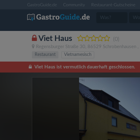
GastroGuide.de
Community
Restaurant-Gutscheine
Viet Haus
(0)
Regensburger Straße 30
,
86529
Schrobenhausen
,
Restaurant
Vietnamesisch
Viet Haus ist vermutlich dauerhaft geschlossen.