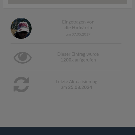
Eingetragen von
die Hofnärrin
am 07.05.2017
Dieser Eintrag wurde
1200
x aufgerufen
Letzte Aktualisierung
am
25.08.2024