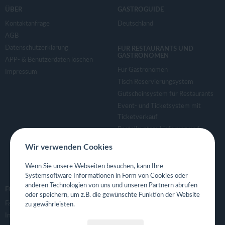
ÜBER
GASTROGUIDE
Kontaktanfrage
Deutschland
AGB
Datenschutzerklärung
FÜR RESTAURANTS UND
GASTRONOMEN
APP- & Benutzerdaten löschen
Für Gastronomen
Impressum
Tisch Reservierungsystem
Gutscheinsystem für Restaurants
Event- und Ticketsystem mit
Ticketverkauf
Bestellsystem Lieferung und
TakeAway
Wir verwenden Cookies
Webseiten für Restaurant
Eigene App für Restaurant
Wenn Sie unsere Webseiten besuchen, kann Ihre
Systemsoftware Informationen in Form von Cookies oder
anderen Technologien von uns und unseren Partnern abrufen
FOLGE UNS
oder speichern, um z.B. die gewünschte Funktion der Website
Facebook
zu gewährleisten.
Instagram