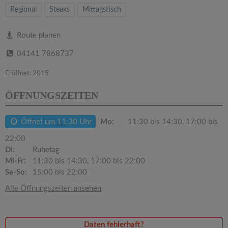
v
Regional
Steaks
Mittagstisch
i
Route planen
04141 7868737
g
Eröffnet: 2015
a
ÖFFNUNGSZEITEN
t
Öffnet um 11:30 Uhr
Mo:
11:30 bis 14:30, 17:00 bis
i
22:00
Di:
Ruhetag
Mi-Fr:
11:30 bis 14:30, 17:00 bis 22:00
o
Sa-So:
15:00 bis 22:00
Alle Öffnungszeiten ansehen
n
Daten fehlerhaft?