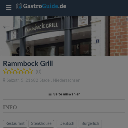
T
o
g
g
Rammbock Grill
l
(0)
Salzstr. 5
,
21682
Stade
,
Niedersachsen
e
Seite auswählen
n
INFO
a
Restaurant
Steakhouse
Deutsch
Bürgerlich