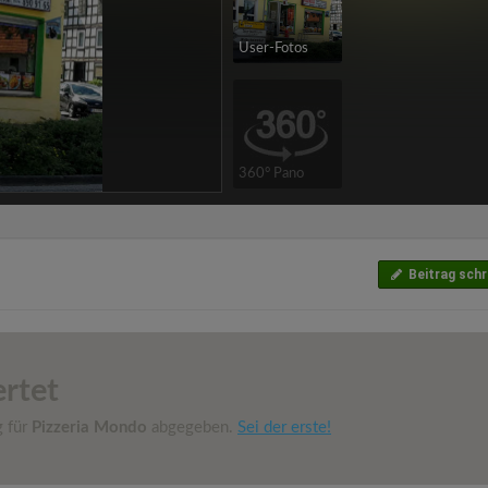
User-Fotos
360° Pano
Beitrag schr
rtet
g für
Pizzeria Mondo
abgegeben.
Sei der erste!