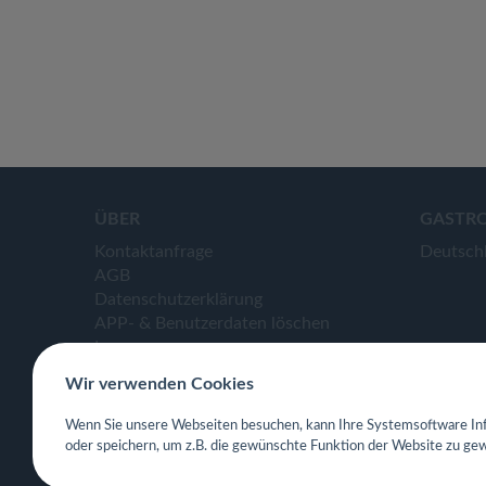
ÜBER
GASTR
Kontaktanfrage
Deutsch
AGB
Datenschutzerklärung
APP- & Benutzerdaten löschen
Impressum
Wir verwenden Cookies
Wenn Sie unsere Webseiten besuchen, kann Ihre Systemsoftware Inf
oder speichern, um z.B. die gewünschte Funktion der Website zu gew