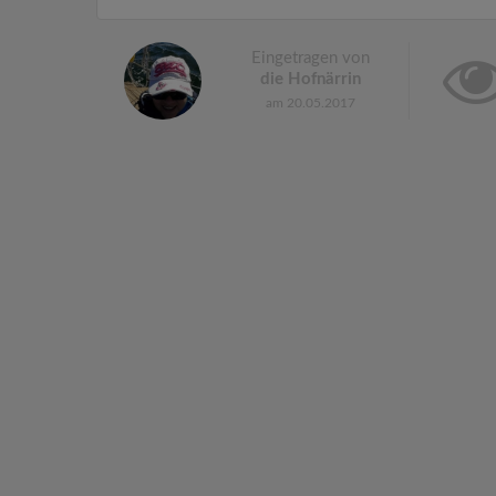
Eingetragen von
die Hofnärrin
am 20.05.2017