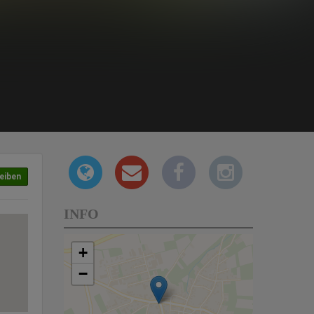
eiben
INFO
+
−