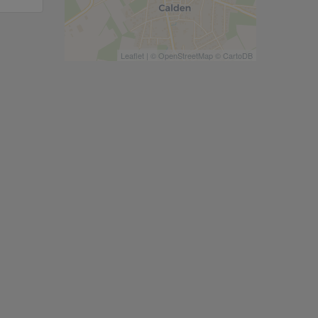
Leaflet
| ©
OpenStreetMap
©
CartoDB