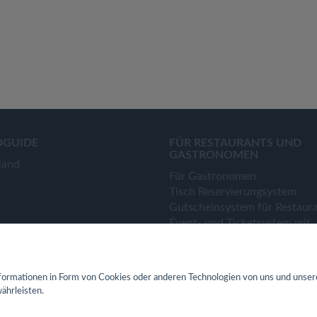
OGUIDE
FÜR RESTAURANTS UND
GASTRONOMEN
land
Für Gastronomen
Tisch Reservierungsystem
Gutscheinsystem für Restaur
Event- und Ticketsystem mit
Ticketverkauf
Bestellsystem Lieferung und
TakeAway
ormationen in Form von Cookies oder anderen Technologien von uns und unser
Webseiten für Restaurant
ährleisten.
Eigene App für Restaurant