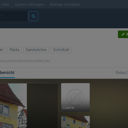
Jobs
Gastro eintragen
Beitrag schreiben
B
er
Pasta
Sandwiches
Schnitzel
w.pizzeriamondocalden.de/
bersicht
Fotos (
Galerie