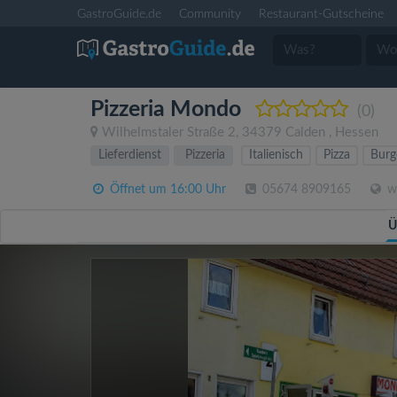
GastroGuide.de
Community
Restaurant-Gutscheine
Pizzeria Mondo
(0)
Wilhelmstaler Straße 2
,
34379
Calden
,
Hessen
Lieferdienst
Pizzeria
Italienisch
Pizza
Burg
Öffnet um 16:00 Uhr
05674 8909165
ww
Ü