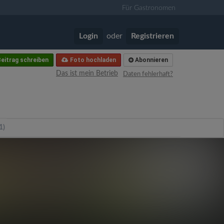
Für Gastronomen
Login
oder
Registrieren
eitrag schreiben
Foto hochladen
Abonnieren
Das ist mein Betrieb
Daten fehlerhaft?
1)