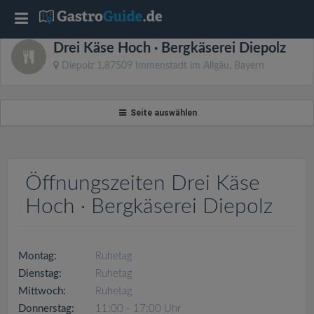
T
Drei Käse Hoch · Bergkäserei Diepolz
o
Diepolz 1,87509 Immenstadt im Allgäu, Bayern
g
Seite auswählen
g
l
Öffnungszeiten Drei Käse
Hoch · Bergkäserei Diepolz
e
n
Montag:
Ruhetag
Dienstag:
Ruhetag
a
Mittwoch:
Ruhetag
Donnerstag:
11:00 - 17:00 Uhr