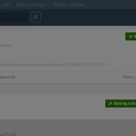
Jobs
Gastro eintragen
Beitrag schreiben
B
achsen
acebook.com/people/eiscafe-zotta/100063815760136/
bersicht
Fotos (
Beitrag schr
rtet