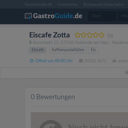
GastroGuide.de
Community
Restaurant-Gutscheine
Eiscafe Zotta
(0)
Kornmarkt 25
,
37520
Osterode am Harz
,
Nieders
Eiscafe
Kaffeespezialitäten
Eis
Öffnet um 09:00 Uhr
05522 5671
www.f
Ü
0 Bewertungen
Noch nicht bewe