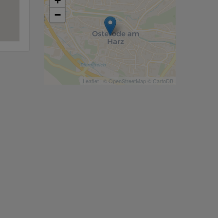
+
−
Leaflet
| ©
OpenStreetMap
©
CartoDB