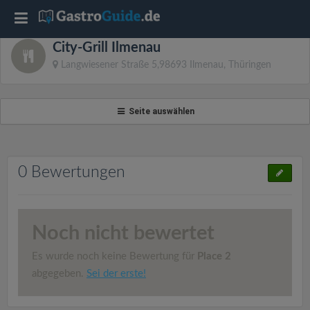
T
City-Grill Ilmenau
o
Langwiesener Straße 5,98693 Ilmenau, Thüringen
g
Seite auswählen
g
l
0 Bewertungen
e
Noch nicht bewertet
n
Es wurde noch keine Bewertung für
Place 2
a
abgegeben.
Sei der erste!