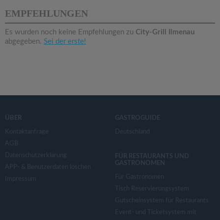
v
EMPFEHLUNGEN
i
Es wurden noch keine Empfehlungen zu
City-Grill Ilmenau
abgegeben.
Sei der erste!
g
a
t
ÜBER
GASTROGUIDE
i
Kontaktanfrage
Deutschland
AGB
Datenschutzerklärung
o
FÜR RESTAURANTS UND
GASTRONOMEN
APP- & Benutzerdaten löschen
Für Gastronomen
Impressum
n
Tisch Reservierungsystem
Gutscheinsystem für Restaurants
Event- und Ticketsystem mit