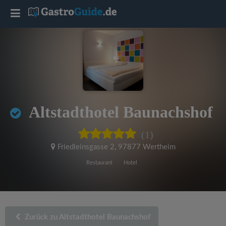
T
o
g
g
Altstadthotel Baunachshof
l
(1)
e
Friedleinsgasse 2
,
97877 Wertheim
Restaurant
Hotel
n
a
Zurück zu Altstadthotel Baunachshof