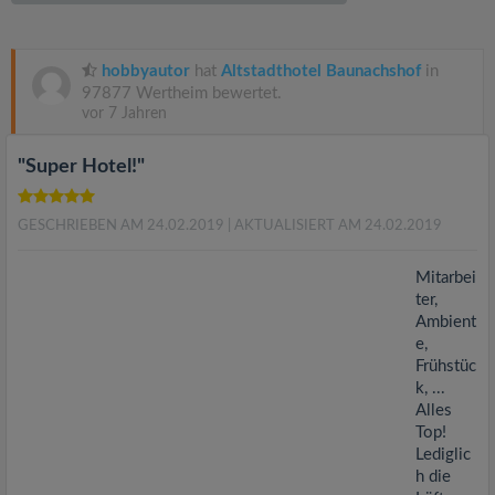
v
i
hobbyautor
hat
Altstadthotel Baunachshof
in
97877 Wertheim bewertet.
vor 7 Jahren
g
"Super Hotel!"
a
GESCHRIEBEN AM 24.02.2019
| AKTUALISIERT AM 24.02.2019
t
Mitarbei
i
ter,
Ambient
e,
o
Frühstüc
k, ...
n
Alles
Top!
Lediglic
h die