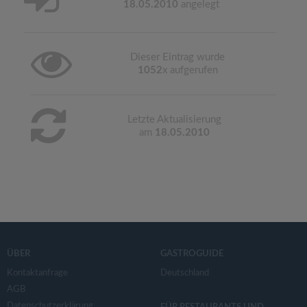
18.05.2010
angelegt
Dieser Eintrag wurde
1052
x aufgerufen
Letzte Aktualisierung
am
18.05.2010
ÜBER
GASTROGUIDE
Kontaktanfrage
Deutschland
AGB
Datenschutzerklärung