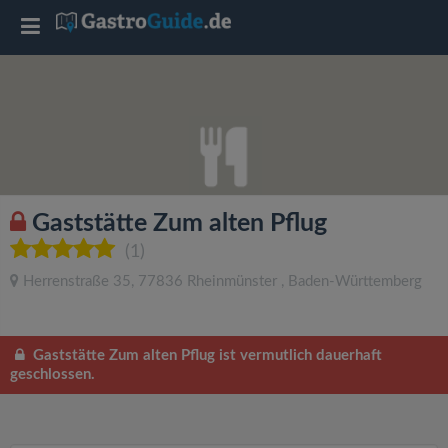
T
o
g
g
Gaststätte Zum alten Pflug
l
(1)
Herrenstraße 35
,
77836
Rheinmünster
,
Baden-Württemberg
e
n
Gaststätte Zum alten Pflug ist vermutlich dauerhaft
geschlossen.
a