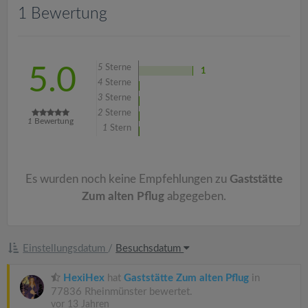
v
1 Bewertung
i
5
Sterne
5.0
1
g
4
Sterne
3
Sterne
a
2
Sterne
1
Bewertung
1
Stern
t
Es wurden noch keine Empfehlungen zu
Gaststätte
i
Zum alten Pflug
abgegeben.
o
Einstellungsdatum
/
Besuchsdatum
n
HexiHex
hat
Gaststätte Zum alten Pflug
in
77836 Rheinmünster bewertet.
vor 13 Jahren