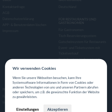
v
ÜBER
GASTROGUIDE
Kontaktanfrage
Deutschland
AGB
i
Datenschutzerklärung
FÜR RESTAURANTS UND
GASTRONOMEN
APP- & Benutzerdaten löschen
g
Für Gastronomen
Impressum
Tisch Reservierungsystem
a
Gutscheinsystem für Restaurants
Event- und Ticketsystem mit
t
Ticketverkauf
Bestellsystem Lieferung und
TakeAway
i
Wir verwenden Cookies
Webseiten für Restaurant
Eigene App für Restaurant
Wenn Sie unsere Webseiten besuchen, kann Ihre
o
Systemsoftware Informationen in Form von Cookies oder
anderen Technologien von uns und unseren Partnern abrufen
FOLGE UNS
oder speichern, um z.B. die gewünschte Funktion der Website
n
Facebook
zu gewährleisten.
Instagram
Einstellungen
Akzeptieren