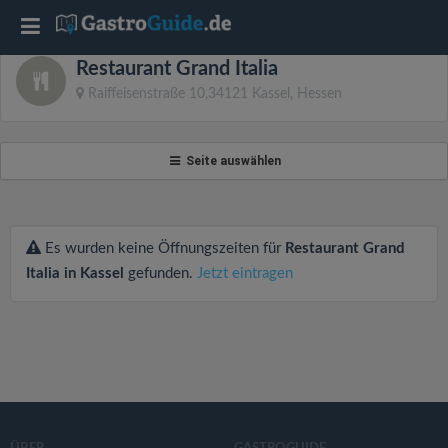
T
Restaurant Grand Italia
o
Raiffeisenstraße 10,34121 Kassel, Hessen
g
Seite auswählen
g
l
Es wurden keine Öffnungszeiten für
Restaurant Grand
Italia in Kassel
gefunden.
Jetzt eintragen
e
n
a