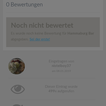
v
0 Bewertungen
i
Noch nicht bewertet
g
Es wurde noch keine Bewertung für
Hammaburg Bar
a
abgegeben.
Sei der erste!
t
Eingetragen von
i
nistelboy37
am 08.01.2019
o
Dieser Eintrag wurde
n
499
x aufgerufen