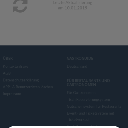
Letzte Aktualisierung
am
10.01.2019
ÜBER
GASTROGUIDE
Kontaktanfrage
Deutschland
AGB
Datenschutzerklärung
FÜR RESTAURANTS UND
GASTRONOMEN
APP- & Benutzerdaten löschen
Für Gastronomen
Impressum
Tisch Reservierungsystem
Gutscheinsystem für Restaurants
Event- und Ticketsystem mit
Ticketverkauf
Bestellsystem Lieferung und