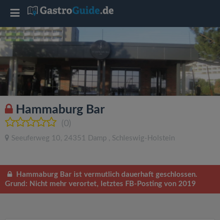
T
o
g
g
Hammaburg Bar
l
(0)
Seeuferweg 10
,
24351
Damp
,
Schleswig-Holstein
e
n
Hammaburg Bar ist vermutlich dauerhaft geschlossen.
Grund: Nicht mehr verortet, letztes FB-Posting von 2019
a