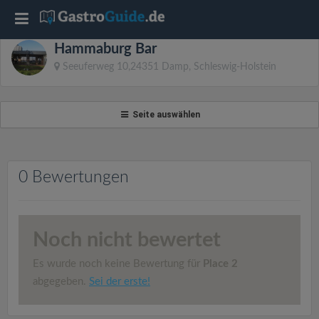
T
Hammaburg Bar
o
Seeuferweg 10,24351 Damp, Schleswig-Holstein
g
Seite auswählen
g
l
0 Bewertungen
e
Noch nicht bewertet
n
Es wurde noch keine Bewertung für
Place 2
a
abgegeben.
Sei der erste!