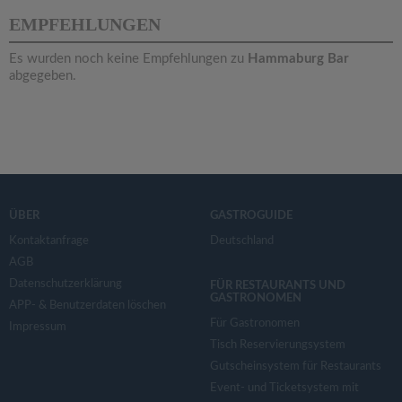
v
EMPFEHLUNGEN
i
Es wurden noch keine Empfehlungen zu
Hammaburg Bar
abgegeben.
g
a
t
ÜBER
GASTROGUIDE
i
Kontaktanfrage
Deutschland
AGB
Datenschutzerklärung
o
FÜR RESTAURANTS UND
GASTRONOMEN
APP- & Benutzerdaten löschen
Für Gastronomen
Impressum
n
Tisch Reservierungsystem
Gutscheinsystem für Restaurants
Event- und Ticketsystem mit