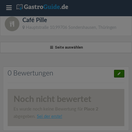
T
Café Pille
o
Hauptstraße 10,99706 Sondershausen, Thüringen
g
Seite auswählen
g
l
0 Bewertungen
e
Noch nicht bewertet
n
Es wurde noch keine Bewertung für
Place 2
a
abgegeben.
Sei der erste!