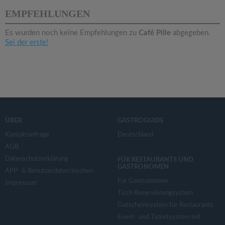
v
EMPFEHLUNGEN
i
Es wurden noch keine Empfehlungen zu
Café Pille
abgegeben.
Sei der erste!
g
a
t
ÜBER
GASTROGUIDE
i
Kontaktanfrage
Deutschland
AGB
Datenschutzerklärung
o
FÜR RESTAURANTS UND
GASTRONOMEN
APP- & Benutzerdaten löschen
Für Gastronomen
Impressum
n
Tisch Reservierungsystem
Gutscheinsystem für Restaurants
Event- und Ticketsystem mit