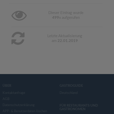
Dieser Eintrag wurde
499
x aufgerufen
Letzte Aktualisierung
am
22.01.2019
ÜBER
GASTROGUIDE
Kontaktanfrage
Deutschland
AGB
Datenschutzerklärung
FÜR RESTAURANTS UND
GASTRONOMEN
APP- & Benutzerdaten löschen