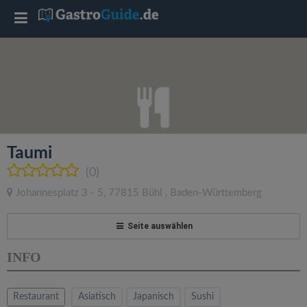
T
o
g
g
Taumi
l
(0)
Johannesplatz 3 - 5
,
77815
Bühl
,
Baden-Württemberg
e
Seite auswählen
n
INFO
a
Restaurant
Asiatisch
Japanisch
Sushi