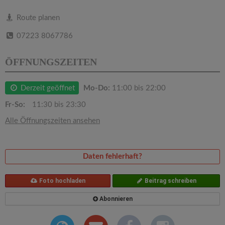
v
Route planen
i
07223 8067786
g
ÖFFNUNGSZEITEN
a
Derzeit geöffnet
Mo-Do:
11:00 bis 22:00
Fr-So:
11:30 bis 23:30
t
Alle Öffnungszeiten ansehen
i
Daten fehlerhaft?
o
Foto hochladen
Beitrag schreiben
n
Abonnieren