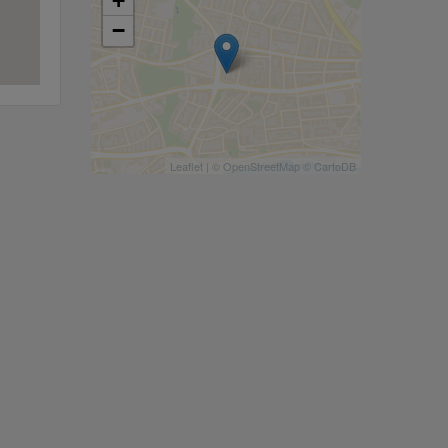
+
−
Leaflet
| ©
OpenStreetMap
©
CartoDB