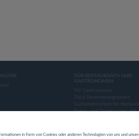
OGUIDE
FÜR RESTAURANTS UND
GASTRONOMEN
land
Für Gastronomen
Tisch Reservierungsystem
Gutscheinsystem für Restaur
Event- und Ticketsystem mit
Ticketverkauf
Bestellsystem Lieferung und
TakeAway
ormationen in Form von Cookies oder anderen Technologien von uns und unser
Webseiten für Restaurant