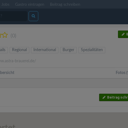
Jobs
Gastro eintragen
Beitrag schreiben
B
(0)
ails
Regional
International
Burger
Spezialitäten
.astra-brauerei.de/
bersicht
Fotos (
Beitrag schr
rtet