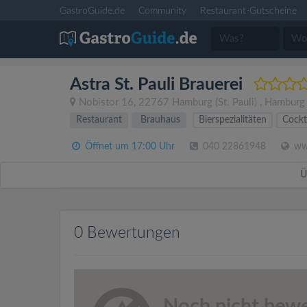
GastroGuide.de
Community
Restaurant-Gutscheine
Astra St. Pauli Brauerei
Nobistor 16
,
22767
Hamburg
(St. Pauli)
,
Hamburg
Restaurant
Brauhaus
Bierspezialitäten
Cockt
Öffnet um 17:00 Uhr
040 22861948
www
Ü
0 Bewertungen
Noch nicht bewe