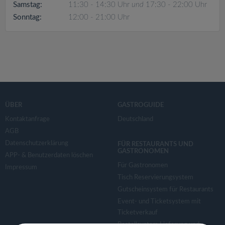
v
Samstag:
11:30 - 14:30 Uhr
und
17:30 - 22:00 Uhr
Sonntag:
12:00 - 21:00 Uhr
i
g
a
ÜBER
GASTROGUIDE
t
Kontaktanfrage
Deutschland
AGB
i
Datenschutzerklärung
FÜR RESTAURANTS UND
GASTRONOMEN
APP- & Benutzerdaten löschen
o
Für Gastronomen
Impressum
Tisch Reservierungsystem
n
Gutscheinsystem für Restaurants
Event- und Ticketsystem mit
Ticketverkauf
Bestellsystem Lieferung und