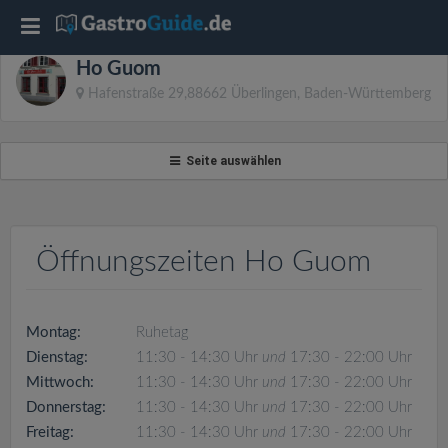
T
Ho Guom
o
Hafenstraße 29,88662 Überlingen, Baden-Württemberg
g
Seite auswählen
g
l
Öffnungszeiten Ho Guom
e
Montag:
Ruhetag
n
Dienstag:
11:30 - 14:30 Uhr
und
17:30 - 22:00 Uhr
Mittwoch:
11:30 - 14:30 Uhr
und
17:30 - 22:00 Uhr
a
Donnerstag:
11:30 - 14:30 Uhr
und
17:30 - 22:00 Uhr
Freitag:
11:30 - 14:30 Uhr
und
17:30 - 22:00 Uhr