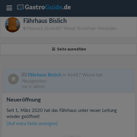
T
Fährhaus Bislich
o
Marwick 26,46487 Wesel, Nordrhein-Westfalen
g
Seite auswählen
g
l
Fährhaus Bislich
in 46487 Wesel hat
Neuigkeiten.
vor 6 Jahren
e
Neueröffnung
n
Seit 1. März 2020 hat das Fährhaus unter neuer Leitung
wieder geöffnet!
a
[Auf extra Seite anzeigen]