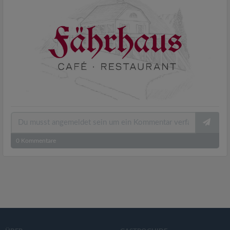
v
i
g
a
t
i
0
Kommentare
o
n