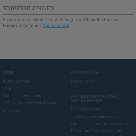
v
EMPFEHLUNGEN
i
Es wurden noch keine Empfehlungen zu
China Restaurant
Friends
abgegeben.
Sei der erste!
g
a
t
ÜBER
GASTROGUIDE
i
Kontaktanfrage
Deutschland
AGB
Datenschutzerklärung
o
FÜR RESTAURANTS UND
GASTRONOMEN
APP- & Benutzerdaten löschen
Für Gastronomen
Impressum
n
Tisch Reservierungsystem
Gutscheinsystem für Restaurants
Event- und Ticketsystem mit