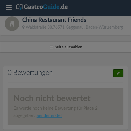
T
China Restaurant Friends
o
Waldstraße 38,76571 Gaggenau, Baden-Württemberg
g
Seite auswählen
g
l
0 Bewertungen
e
Noch nicht bewertet
n
Es wurde noch keine Bewertung für
Place 2
a
abgegeben.
Sei der erste!