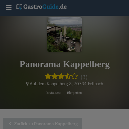
T
o
g
g
Panorama Kappelberg
l
(3)
e
Auf dem Kappelberg 3
,
70734 Fellbach
Restaurant
Biergarten
n
a
Zurück zu Panorama Kappelberg