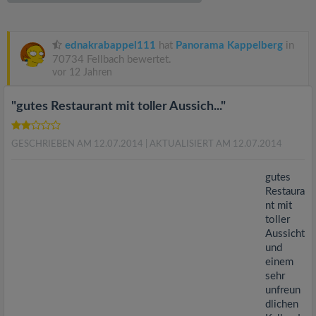
v
i
ednakrabappel111
hat
Panorama Kappelberg
in
70734 Fellbach bewertet.
vor 12 Jahren
g
"gutes Restaurant mit toller Aussich..."
a
GESCHRIEBEN AM 12.07.2014
| AKTUALISIERT AM 12.07.2014
t
gutes
i
Restaura
nt mit
toller
o
Aussicht
und
n
einem
sehr
unfreun
dlichen