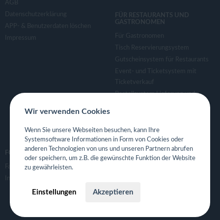
AGB
Datenschutzerklärung
FÜR RESTAURANTS UND
GASTRONOMEN
APP- & Benutzerdaten löschen
Für Gastronomen
Impressum
Tisch Reservierungsystem
Gutscheinsystem für Restaurants
Event- und Ticketsystem mit
Ticketverkauf
Bestellsystem Lieferung und
TakeAway
Wir verwenden Cookies
Webseiten für Restaurant
Eigene App für Restaurant
Wenn Sie unsere Webseiten besuchen, kann Ihre
Systemsoftware Informationen in Form von Cookies oder
anderen Technologien von uns und unseren Partnern abrufen
FOLGE UNS
oder speichern, um z.B. die gewünschte Funktion der Website
Facebook
zu gewährleisten.
Instagram
Einstellungen
Akzeptieren