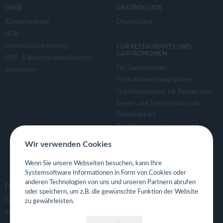
v
ÜBER
GASTROGUIDE
Kontaktanfrage
Deutschland
i
AGB
Datenschutzerklärung
FÜR RESTAURANTS UND
g
GASTRONOMEN
APP- & Benutzerdaten löschen
Für Gastronomen
Impressum
a
Tisch Reservierungsystem
Gutscheinsystem für Restaurants
Event- und Ticketsystem mit
t
Ticketverkauf
Bestellsystem Lieferung und
i
TakeAway
Wir verwenden Cookies
Webseiten für Restaurant
o
Eigene App für Restaurant
Wenn Sie unsere Webseiten besuchen, kann Ihre
Systemsoftware Informationen in Form von Cookies oder
anderen Technologien von uns und unseren Partnern abrufen
n
FOLGE UNS
oder speichern, um z.B. die gewünschte Funktion der Website
Facebook
zu gewährleisten.
Instagram