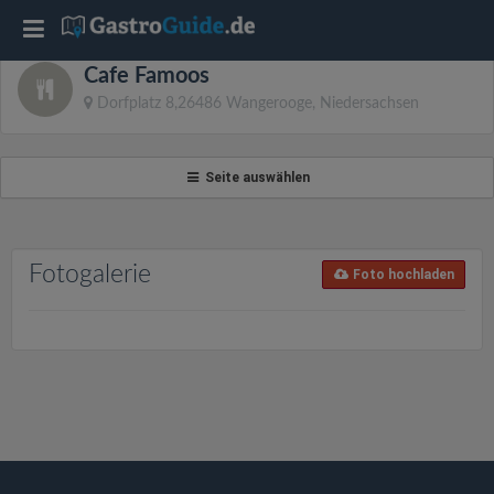
T
Cafe Famoos
o
Dorfplatz 8,26486 Wangerooge, Niedersachsen
g
Seite auswählen
g
l
Fotogalerie
Foto hochladen
e
n
a