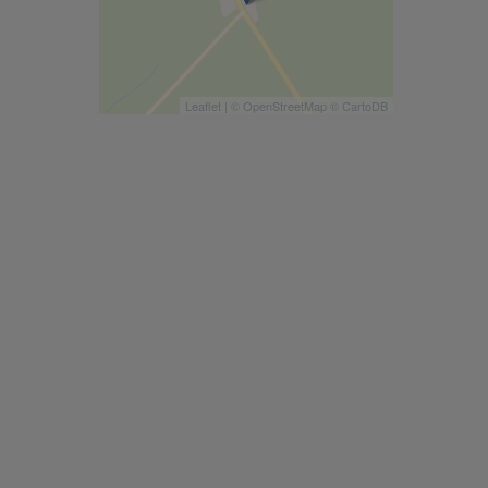
Leaflet
| ©
OpenStreetMap
©
CartoDB