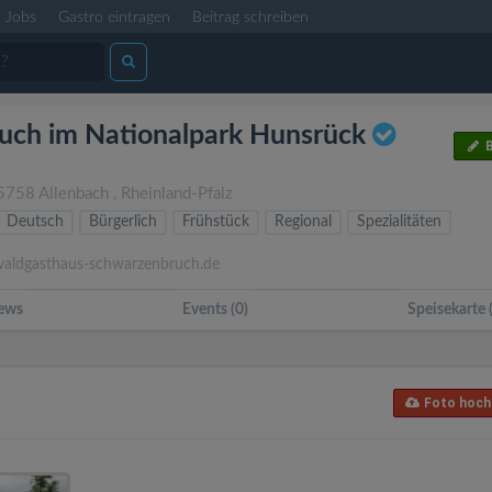
Jobs
Gastro eintragen
Beitrag schreiben
ch im Nationalpark Hunsrück
B
5758
Allenbach
,
Rheinland-Pfalz
Deutsch
Bürgerlich
Frühstück
Regional
Spezialitäten
ldgasthaus-schwarzenbruch.de
ews
Events (0)
Speisekarte 
Foto hoch