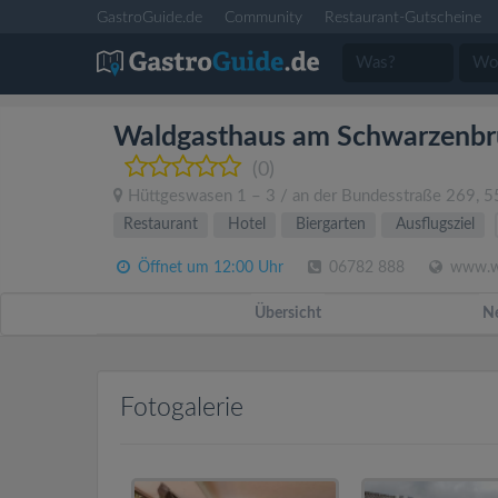
GastroGuide.de
Community
Restaurant-Gutscheine
Waldgasthaus am Schwarzenbru
(0)
Hüttgeswasen 1 – 3 / an der Bundesstraße 269
,
5
Restaurant
Hotel
Biergarten
Ausflugsziel
Öffnet um 12:00 Uhr
06782 888
www.wa
Übersicht
N
Fotogalerie