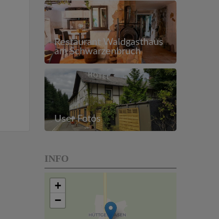
Restaurant Waldgasthaus
am Schwarzenbruch
User Fotos
INFO
+
−