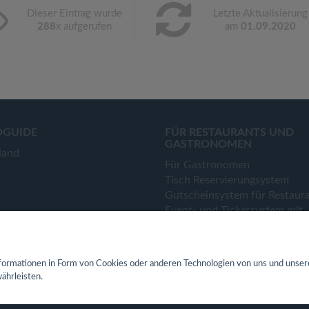
Dieser Eintrag wurde
Letzte Aktualisierung
288
x aufgerufen
am
01.09.2020
OGUIDE
FÜR RESTAURANTS UND
GASTRONOMEN
land
Für Gastronomen
Tisch Reservierungsystem
Gutscheinsystem für Restaur
Event- und Ticketsystem mit
Ticketverkauf
Bestellsystem Lieferung und
TakeAway
ormationen in Form von Cookies oder anderen Technologien von uns und unser
Webseiten für Restaurant
ährleisten.
Eigene App für Restaurant