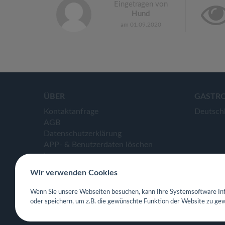
Eingetragen von
Hund
am 01.09.2020
ÜBER
GASTR
Kontaktanfrage
Deutsch
AGB
Datenschutzerklärung
APP- & Benutzerdaten löschen
Impressum
Wir verwenden Cookies
Wenn Sie unsere Webseiten besuchen, kann Ihre Systemsoftware Inf
oder speichern, um z.B. die gewünschte Funktion der Website zu gew