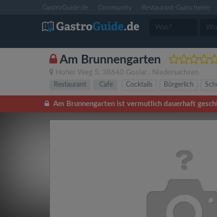
GastroGuide.de
Community
Restaurant-Gutscheine
Am Brunnengarten
Hoher Weg 5
,
38640
Goslar
,
Niedersachsen
Restaurant
Cafe
Cocktails
Bürgerlich
Schn
Am Brunnengarten ist vermutlich dauerhaft gesc