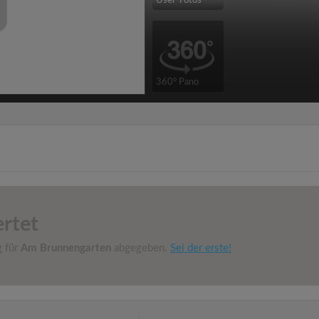
User-Fotos
360° Pano
rtet
g für
Am Brunnengarten
abgegeben.
Sei der erste!