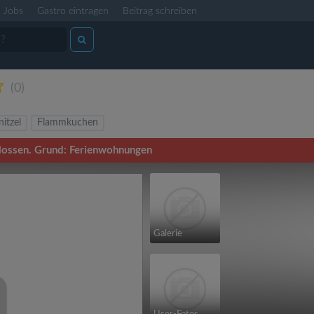
Jobs
Gastro eintragen
Beitrag schreiben
(0)
itzel
Flammkuchen
hlossen. Grund: Ferienwohnungen
Galerie