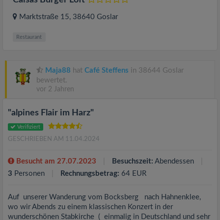
Caisas Burger Loft
Marktstraße 15
, 38640
Goslar
Restaurant
Maja88
hat
Café Steffens
in 38644 Goslar
bewertet.
vor 2 Jahren
"alpines Flair im Harz"
Verifiziert
GESCHRIEBEN AM 11.04.2024
Besucht am 27.07.2023
Besuchszeit:
Abendessen
3
Personen
Rechnungsbetrag:
64 EUR
Auf unserer Wanderung vom Bocksberg nach Hahnenklee,
wo wir Abends zu einem klassischen Konzert in der
wunderschönen Stabkirche ( einmalig in Deutschland und sehr