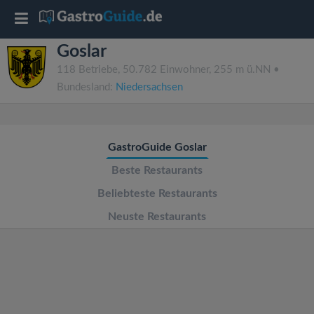
T
Goslar
o
118 Betriebe, 50.782 Einwohner, 255 m ü.NN •
Bundesland:
Niedersachsen
g
g
GastroGuide Goslar
l
Beste Restaurants
Beliebteste Restaurants
e
Neuste Restaurants
n
a