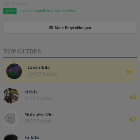
38644 Goslar
2 von 2 empfehlen diese Location
100%
Mehr Empfehlungen
TOP GUIDES
Lavandula
#1
10957 Punkte
stekis
#2
3426 Punkte
NoTeaForMe
#3
3050 Punkte
FalkdS