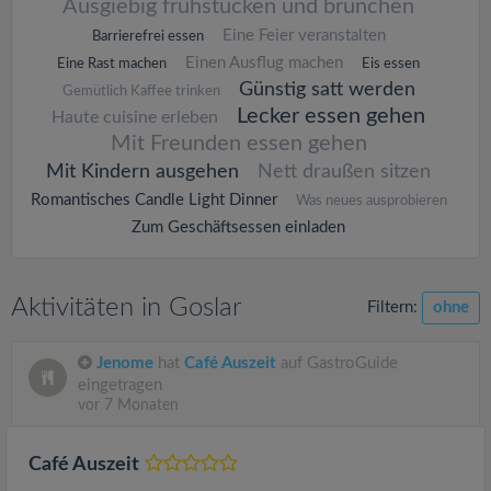
Ausgiebig frühstücken und brunchen
Eine Feier veranstalten
Barrierefrei essen
Einen Ausflug machen
Eine Rast machen
Eis essen
Günstig satt werden
Gemütlich Kaffee trinken
Lecker essen gehen
Haute cuisine erleben
Mit Freunden essen gehen
Mit Kindern ausgehen
Nett draußen sitzen
Romantisches Candle Light Dinner
Was neues ausprobieren
Zum Geschäftsessen einladen
Aktivitäten in Goslar
Filtern:
ohne
Jenome
hat
Café Auszeit
auf GastroGuide
eingetragen
vor 7 Monaten
Café Auszeit