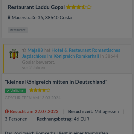
Restaurant Laddu Gopal
Mauerstraße 36
, 38640
Goslar
Restaurant
Maja88
hat
Hotel & Restaurant Romantisches
Jagdschloss im Königreich Romkerhall
in 38644
Goslar bewertet.
vor 2 Jahren
"kleines Königreich mitten in Deutschland"
Verifiziert
GESCHRIEBEN AM 13.03.2024
Besucht am 22.07.2023
Besuchszeit:
Mittagessen
3
Personen
Rechnungsbetrag:
46 EUR
Das Königreich Romkerhall liegt in einer traumhaften