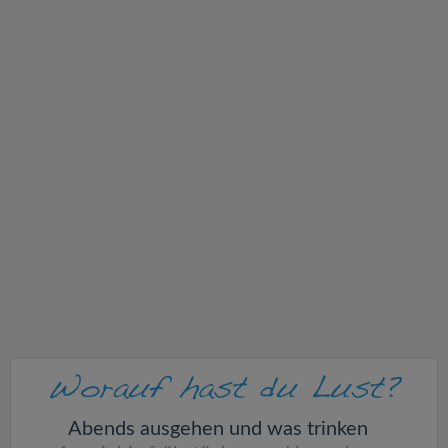
v
i
g
a
t
i
o
n
Abends ausgehen und was trinken