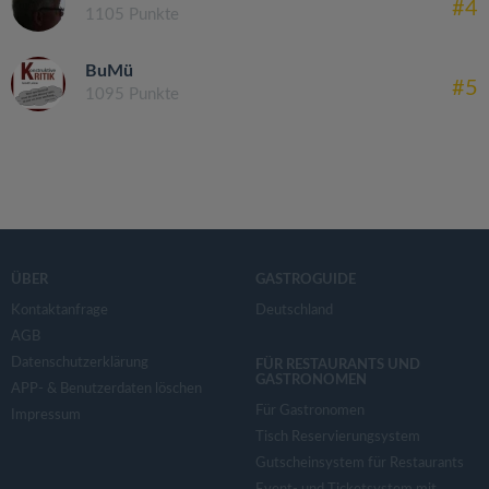
#4
1105 Punkte
BuMü
#5
1095 Punkte
ÜBER
GASTROGUIDE
Kontaktanfrage
Deutschland
AGB
Datenschutzerklärung
FÜR RESTAURANTS UND
GASTRONOMEN
APP- & Benutzerdaten löschen
Für Gastronomen
Impressum
Tisch Reservierungsystem
Gutscheinsystem für Restaurants