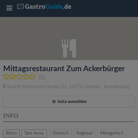
T
o
g
g
Mittagsrestaurant Zum Ackerbürger
l
(0)
Rudolf-Breitscheid-Straße 20
,
16775
Gransee
,
Brandenburg
e
Seite auswählen
n
INFO
a
Bistro
Take Away
Deutsch
Regional
Mittagstisch