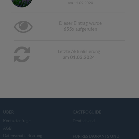
am 11.09.2020
Dieser Eintrag wurde
655
x aufgerufen
Letzte Aktualisierung
am
01.03.2024
ÜBER
GASTROGUIDE
Kontaktanfrage
Deutschland
AGB
Datenschutzerklärung
FÜR RESTAURANTS UND