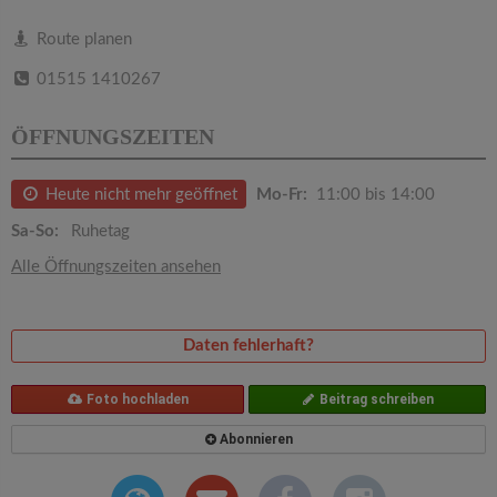
v
Route planen
i
01515 1410267
g
ÖFFNUNGSZEITEN
a
Heute nicht mehr geöffnet
Mo-Fr:
11:00 bis 14:00
Sa-So:
Ruhetag
t
Alle Öffnungszeiten ansehen
i
Daten fehlerhaft?
o
Foto hochladen
Beitrag schreiben
n
Abonnieren