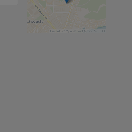
Leaflet
| ©
OpenStreetMap
©
CartoDB