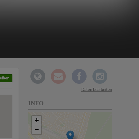
eiben
Daten bearbeiten
INFO
+
−