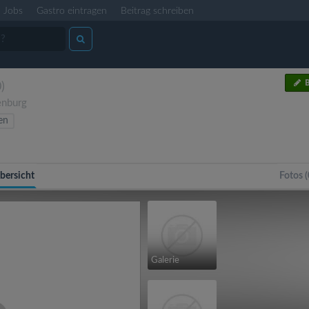
Jobs
Gastro eintragen
Beitrag schreiben
B
0)
enburg
ten
bersicht
Fotos (
Galerie