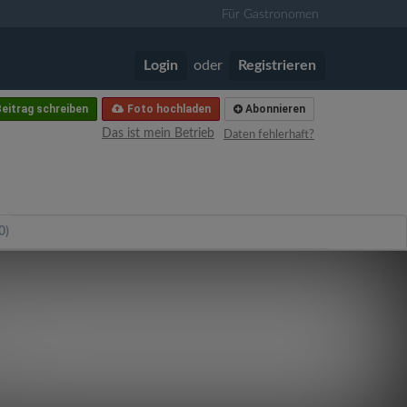
Für Gastronomen
Login
oder
Registrieren
eitrag schreiben
Foto hochladen
Abonnieren
Das ist mein Betrieb
Daten fehlerhaft?
0)