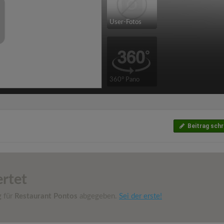
User-Fotos
360° Pano
Beitrag schr
rtet
g für
Restaurant Pontos
abgegeben.
Sei der erste!