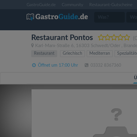
GastroGuide.de
Community
Restaurant-Gutscheine
Restaurant Pontos
(
Karl-Marx-Straße 6
,
16303
Schwedt/Oder
,
Brand
Restaurant
Griechisch
Mediterran
Spezialitä
Öffnet um 17:00 Uhr
03332 8367360
Ü