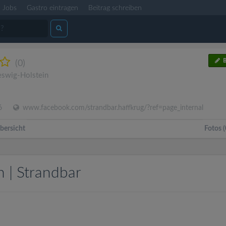
Jobs
Gastro eintragen
Beitrag schreiben
B
(0)
eswig-Holstein
6
www.facebook.com/strandbar.haffkrug/?ref=page_internal
bersicht
Fotos (
 | Strandbar