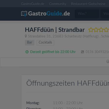
GastroGuide.de
Community
Restaurant-Gutscheine
HAFFdüün | Strandbar
Strandallee 31
,
23683
Scharbeutz
(Haffkrug)
,
Schl
Bar
Cocktails
Derzeit geöffnet bis 22:00 Uhr
0176 3049321
Ü
Öffnungszeiten HAFFdüün
Montag:
11:00 - 22:00 Uhr