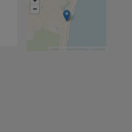
+
−
Leaflet
| ©
OpenStreetMap
©
CartoDB