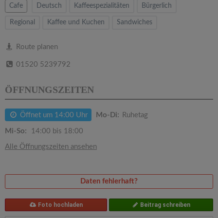
v
Cafe
Deutsch
Kaffeespezialitäten
Bürgerlich
Regional
Kaffee und Kuchen
Sandwiches
i
Route planen
g
01520 5239792
a
ÖFFNUNGSZEITEN
t
Öffnet um 14:00 Uhr
Mo-Di:
Ruhetag
i
Mi-So:
14:00 bis 18:00
Alle Öffnungszeiten ansehen
o
n
Daten fehlerhaft?
Foto hochladen
Beitrag schreiben