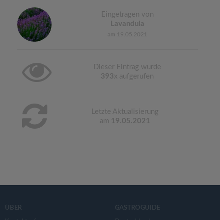
Eingetragen von
Lavandula
am 19.05.2021
Dieser Eintrag wurde
393
x aufgerufen
Letzte Aktualisierung
am
19.05.2021
ÜBER
GASTROGUIDE