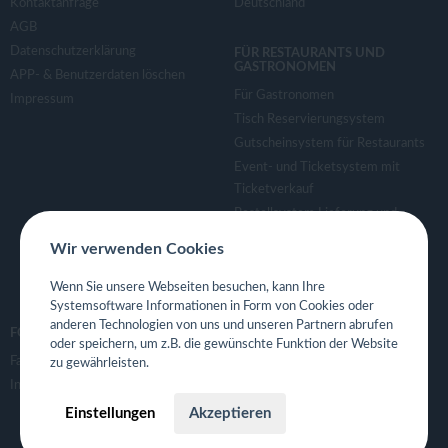
Kontaktanfrage
Deutschland
AGB
Datenschutzerklärung
FÜR RESTAURANTS UND
GASTRONOMEN
APP- & Benutzerdaten löschen
Für Gastronomen
Impressum
Tisch Reservierungsystem
Gutscheinsystem für Restaurants
Event- und Ticketsystem mit
Ticketverkauf
Bestellsystem Lieferung und
TakeAway
Wir verwenden Cookies
Webseiten für Restaurant
Eigene App für Restaurant
Wenn Sie unsere Webseiten besuchen, kann Ihre
Systemsoftware Informationen in Form von Cookies oder
anderen Technologien von uns und unseren Partnern abrufen
FOLGE UNS
oder speichern, um z.B. die gewünschte Funktion der Website
Facebook
zu gewährleisten.
Instagram
Einstellungen
Akzeptieren