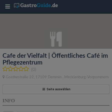
T
o
g
g
Cafe der Vielfalt | Öffentliches Café im
l
Pflegezentrum
(0)
e
Goethestraße 22
,
17109
Demmin
,
Mecklenburg-Vorpommern
n
Seite auswählen
a
INFO