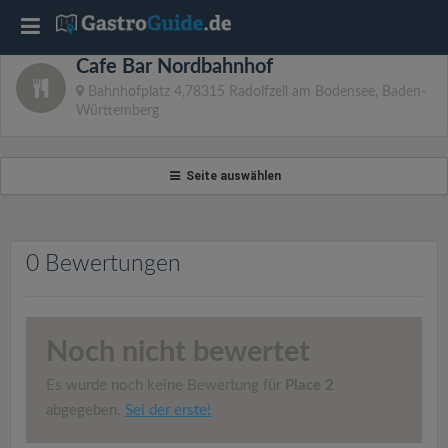
T
Cafe Bar Nordbahnhof
o
Bahnhofplatz 4,78315 Radolfzell am Bodensee, Baden-
Württemberg
g
Seite auswählen
g
l
0 Bewertungen
e
n
Noch nicht bewertet
Es wurde noch keine Bewertung für
Place 2
a
abgegeben.
Sei der erste!