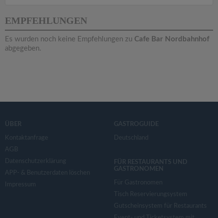
v
EMPFEHLUNGEN
i
Es wurden noch keine Empfehlungen zu
Cafe Bar Nordbahnhof
abgegeben.
g
a
t
ÜBER
GASTROGUIDE
i
Kontaktanfrage
Deutschland
AGB
o
Datenschutzerklärung
FÜR RESTAURANTS UND
GASTRONOMEN
APP- & Benutzerdaten löschen
n
Für Gastronomen
Impressum
Tisch Reservierungsystem
Gutscheinsystem für Restaurants
Event- und Ticketsystem mit