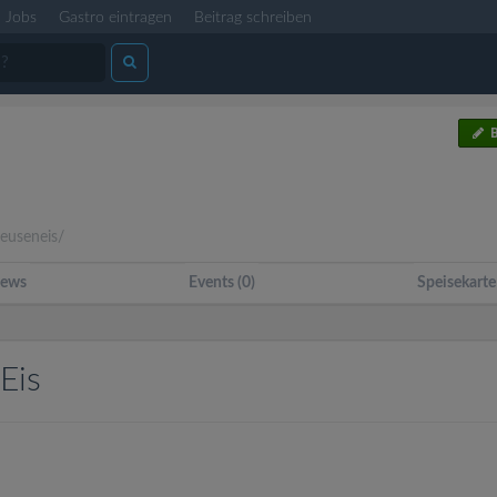
Jobs
Gastro eintragen
Beitrag schreiben
B
euseneis/
ews
Events (0)
Speisekarte
Eis