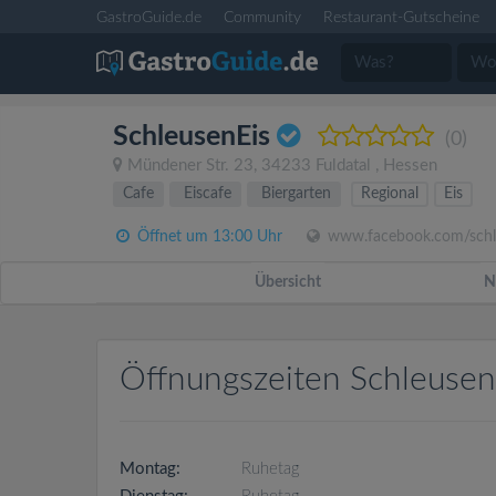
GastroGuide.de
Community
Restaurant-Gutscheine
SchleusenEis
(0)
Mündener Str. 23
,
34233
Fuldatal
,
Hessen
Cafe
Eiscafe
Biergarten
Regional
Eis
Öffnet um 13:00 Uhr
www.facebook.com/schl
Übersicht
N
Öffnungszeiten Schleusen
Montag:
Ruhetag