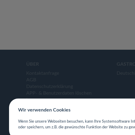
ÜBER
GASTR
Kontaktanfrage
Deutsch
AGB
Datenschutzerklärung
APP- & Benutzerdaten löschen
Impressum
Wir verwenden Cookies
Wenn Sie unsere Webseiten besuchen, kann Ihre Systemsoftware Inf
oder speichern, um z.B. die gewünschte Funktion der Website zu gew