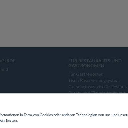
OGUIDE
FÜR RESTAURANTS UND
GASTRONOMEN
land
Für Gastronomen
Tisch Reservierungsystem
Gutscheinsystem für Restaur
Event- und Ticketsystem mit
Ticketverkauf
Bestellsystem Lieferung und
TakeAway
ormationen in Form von Cookies oder anderen Technologien von uns und unser
Webseiten für Restaurant
ährleisten.
Eigene App für Restaurant