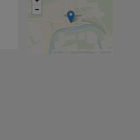
+
−
Leaflet
| ©
OpenStreetMap
©
CartoDB