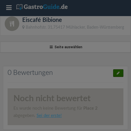
T
Eiscafé Bibione
o
Bahnhofstr. 31,75417 Mühlacker, Baden-Württemberg
g
Seite auswählen
g
l
0 Bewertungen
e
Noch nicht bewertet
n
Es wurde noch keine Bewertung für
Place 2
a
abgegeben.
Sei der erste!