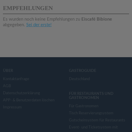
v
EMPFEHLUNGEN
i
Es wurden noch keine Empfehlungen zu
Eiscafé Bibione
abgegeben.
Sei der erste!
g
a
t
ÜBER
GASTROGUIDE
i
Kontaktanfrage
Deutschland
AGB
Datenschutzerklärung
o
FÜR RESTAURANTS UND
GASTRONOMEN
APP- & Benutzerdaten löschen
Für Gastronomen
Impressum
n
Tisch Reservierungsystem
Gutscheinsystem für Restaurants
Event- und Ticketsystem mit