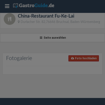
T
China-Restaurant Fu-Ke-Lai
o
Durlacher Str. 82,76646 Bruchsal, Baden-Württemberg
g
Seite auswählen
g
l
Fotogalerie
Foto hochladen
e
n
a