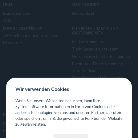
v
ÜBER
GASTROGUIDE
Kontaktanfrage
Deutschland
i
AGB
Datenschutzerklärung
FÜR RESTAURANTS UND
g
GASTRONOMEN
APP- & Benutzerdaten löschen
Für Gastronomen
Impressum
a
Tisch Reservierungsystem
Gutscheinsystem für Restaurants
Event- und Ticketsystem mit
t
Ticketverkauf
Bestellsystem Lieferung und
i
TakeAway
Wir verwenden Cookies
Webseiten für Restaurant
o
Eigene App für Restaurant
Wenn Sie unsere Webseiten besuchen, kann Ihre
Systemsoftware Informationen in Form von Cookies oder
anderen Technologien von uns und unseren Partnern abrufen
n
FOLGE UNS
oder speichern, um z.B. die gewünschte Funktion der Website
Facebook
zu gewährleisten.
Instagram