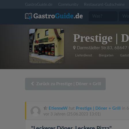
GastroGuide.de
Community
Restaurant-Gutscheine
Prestige | 
Darmstädter Str.83
,
68647 B
Lieferdienst
Biergarten
Gastst
Zurück zu Prestige | Döner + Grill
EtienneW
hat
Prestige | Döner + Grill
in 6
vor 3 Jahren
(25.06.2023 13:01)
"Leckerer Döner, Leckere Pizza"