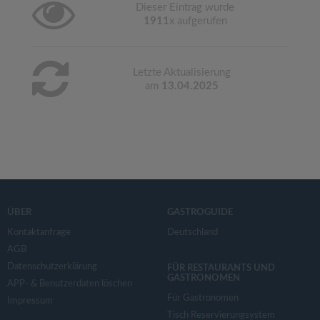
Dieser Eintrag wurde
1911
x aufgerufen
Letzte Aktualisierung
am
13.04.2025
ÜBER
GASTROGUIDE
Kontaktanfrage
Deutschland
AGB
Datenschutzerklärung
FÜR RESTAURANTS UND
GASTRONOMEN
APP- & Benutzerdaten löschen
Für Gastronomen
Impressum
Tisch Reservierungsystem