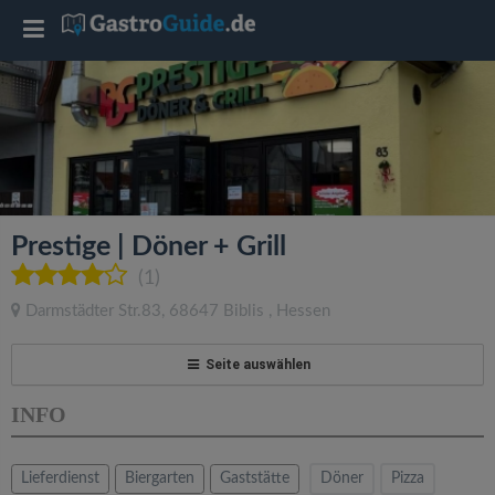
T
o
g
g
Prestige | Döner + Grill
l
(1)
Darmstädter Str.83
,
68647
Biblis
,
Hessen
e
Seite auswählen
n
INFO
a
Lieferdienst
Biergarten
Gaststätte
Döner
Pizza