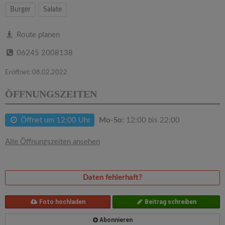
v
Burger
Salate
i
Route planen
06245 2008138
g
Eröffnet: 08.02.2022
a
ÖFFNUNGSZEITEN
t
Öffnet um 12:00 Uhr
Mo-So:
12:00 bis 22:00
i
Alle Öffnungszeiten ansehen
o
Daten fehlerhaft?
n
Foto hochladen
Beitrag schreiben
Abonnieren