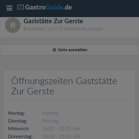
T
Gaststätte Zur Gerste
o
Schloßstr. 2,64720 Michelstadt, Hessen
g
Seite auswählen
g
l
Öffnungszeiten Gaststätte
Zur Gerste
e
n
Montag:
Ruhetag
Dienstag:
Ruhetag
a
Mittwoch:
16:00 - 22:00 Uhr
Donnerstag:
16:00 - 22:00 Uhr