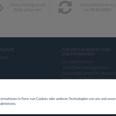
Dieser Eintrag wurde
Letzte Aktualisierung
314
x aufgerufen
am
09.03.2022
OGUIDE
FÜR RESTAURANTS UND
GASTRONOMEN
land
Für Gastronomen
Tisch Reservierungsystem
Gutscheinsystem für Restaur
Event- und Ticketsystem mit
Ticketverkauf
Bestellsystem Lieferung und
TakeAway
ormationen in Form von Cookies oder anderen Technologien von uns und unser
Webseiten für Restaurant
ährleisten.
Eigene App für Restaurant