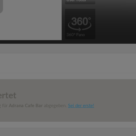
User-Fotos
360° Pano
rtet
g für
Adrana Cafe Bar
abgegeben.
Sei der erste!