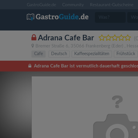
GastroGuide.de
Community
Restaurant-Gutscheine
Adrana Cafe Bar
(
Bremer Straße 6
,
35066
Frankenberg (Eder)
,
Hess
Cafe
Deutsch
Kaffeespezialitäten
Frühstück
Adrana Cafe Bar ist vermutlich dauerhaft geschlos