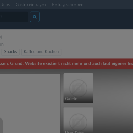
Jobs
Gastro eintragen
Beitrag schreiben
0)
en
Snacks
Kaffee und Kuchen
sen. Grund: Website existiert nicht mehr und auch laut eigener In
Galerie