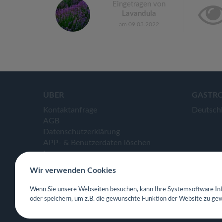
Eingetragen von
Lavandula
am 09.03.2022
ÜBER
GASTR
Kontaktanfrage
Deutsch
AGB
Datenschutzerklärung
APP- & Benutzerdaten löschen
Impressum
Wir verwenden Cookies
Wenn Sie unsere Webseiten besuchen, kann Ihre Systemsoftware Inf
oder speichern, um z.B. die gewünschte Funktion der Website zu gew