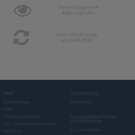
Dieser Eintrag wurde
436
x aufgerufen
Letzte Aktualisierung
am
15.04.2022
ÜBER
GASTROGUIDE
Kontaktanfrage
Deutschland
AGB
Datenschutzerklärung
FÜR RESTAURANTS UND
GASTRONOMEN
APP- & Benutzerdaten löschen
Für Gastronomen
Impressum