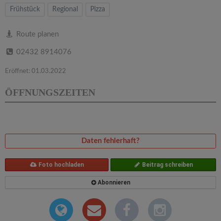
v
Frühstück
Regional
Pizza
i
Route planen
02432 8914076
g
Eröffnet: 01.03.2022
a
ÖFFNUNGSZEITEN
t
i
Daten fehlerhaft?
o
Foto hochladen
Beitrag schreiben
Abonnieren
n