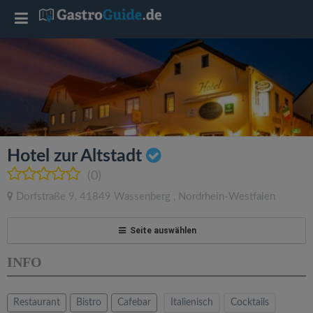
T
o
g
g
Hotel zur Altstadt
l
(0)
Dorfstraße 9
,
41849
Wassenberg
,
Nordrhein-Westfalen
e
Seite auswählen
n
INFO
a
Restaurant
Bistro
Cafebar
Italienisch
Cocktails