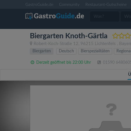
GastroGuide.de
Community
Restaurant-Gutscheine
Biergarten Knoth-Gärtla
Robert-Koch-Straße 12
,
96215
Lichtenfels
,
Bayer
Biergarten
Deutsch
Bierspezialitäten
Regiona
Derzeit geöffnet bis 22:00 Uhr
01590 648060
Ü