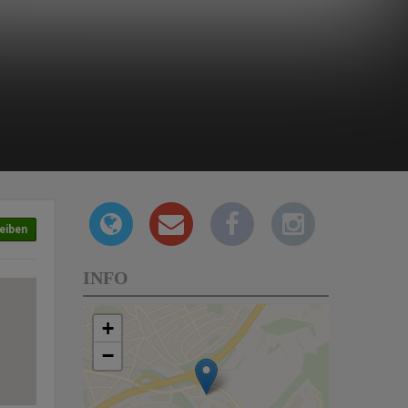
eiben
INFO
+
−