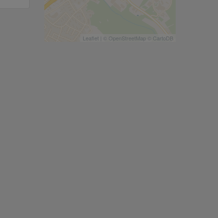
Leaflet
| ©
OpenStreetMap
©
CartoDB