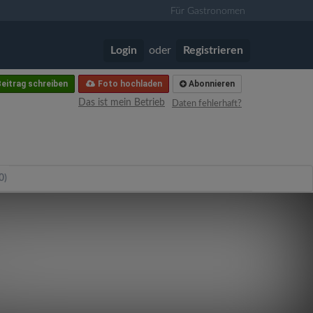
Für Gastronomen
Login
oder
Registrieren
eitrag schreiben
Foto hochladen
Abonnieren
Das ist mein Betrieb
Daten fehlerhaft?
0)