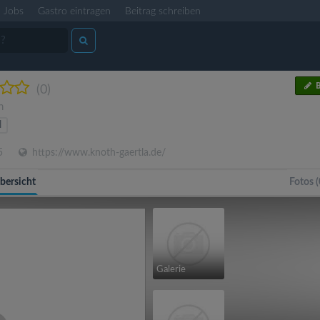
Jobs
Gastro eintragen
Beitrag schreiben
B
(0)
n
l
5
https://www.knoth-gaertla.de/
bersicht
Fotos (
Galerie