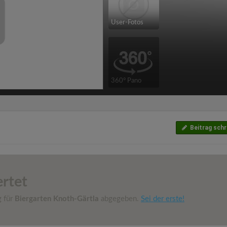
User-Fotos
360° Pano
Beitrag schr
rtet
g für
Biergarten Knoth-Gärtla
abgegeben.
Sei der erste!