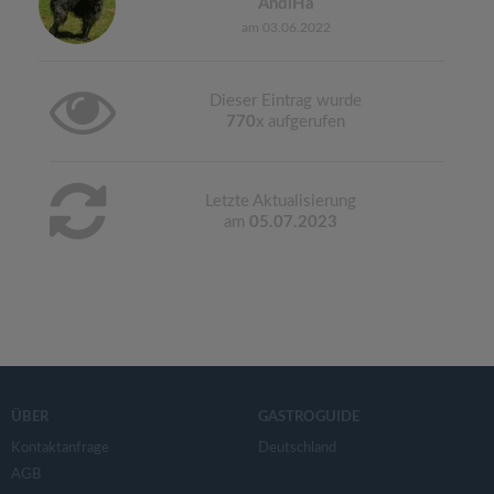
AndiHa
am 03.06.2022
Dieser Eintrag wurde
770
x aufgerufen
Letzte Aktualisierung
am
05.07.2023
ÜBER
GASTROGUIDE
Kontaktanfrage
Deutschland
AGB