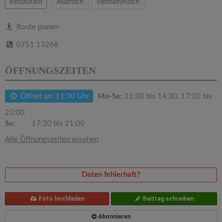
v
Restaurant
Asiatisch
Vietnamesisch
i
Route planen
0751 13268
g
ÖFFNUNGSZEITEN
a
Öffnet um 11:30 Uhr
Mo-Sa:
11:30 bis 14:30, 17:30 bis
t
22:00
So:
17:30 bis 21:00
i
Alle Öffnungszeiten ansehen
o
Daten fehlerhaft?
n
Foto hochladen
Beitrag schreiben
Abonnieren