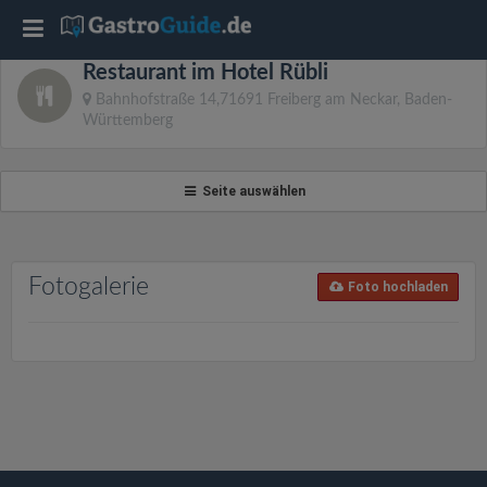
T
Restaurant im Hotel Rübli
o
Bahnhofstraße 14,71691 Freiberg am Neckar, Baden-
Württemberg
g
Seite auswählen
g
l
Fotogalerie
Foto hochladen
e
n
a