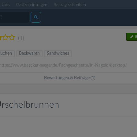
Jobs
Gastro eintragen
Beitrag schreiben
B
(1)
Kuchen
Backwaren
Sandwiches
ttps://www.baecker-seeger.de/Fachgeschaefte/In-Nagold/desktop/
Bewertungen & Beiträge (1)
Urschelbrunnen