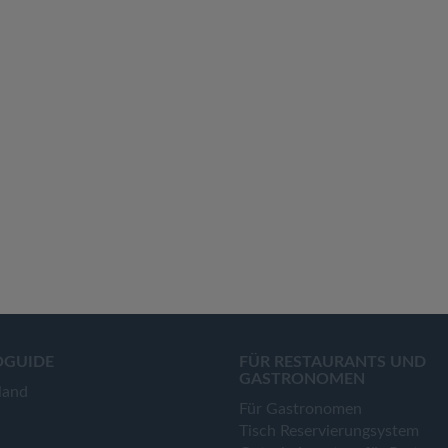
OGUIDE
FÜR RESTAURANTS UND
GASTRONOMEN
land
Für Gastronomen
Tisch Reservierungsystem