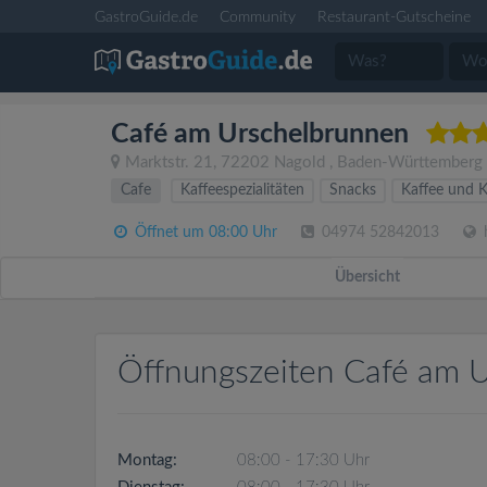
GastroGuide.de
Community
Restaurant-Gutscheine
Café am Urschelbrunnen
Marktstr. 21
,
72202
Nagold
,
Baden-Württemberg
Cafe
Kaffeespezialitäten
Snacks
Kaffee und 
Öffnet um 08:00 Uhr
04974 52842013
h
Übersicht
Öffnungszeiten Café am 
Montag:
08:00 - 17:30 Uhr