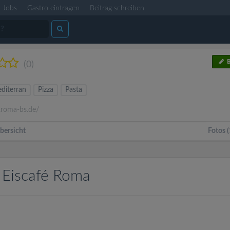
Jobs
Gastro eintragen
Beitrag schreiben
B
(0)
diterran
Pizza
Pasta
oma-bs.de/
bersicht
Fotos (
 Eiscafé Roma