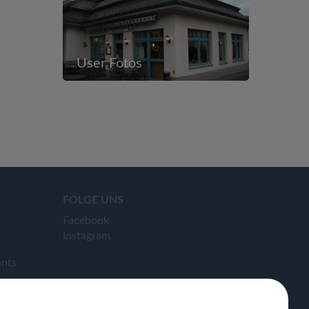
User Fotos
FOLGE UNS
Facebook
Instagram
ants