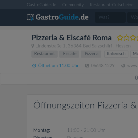
GastroGuide.de
Community
Restaurant-Gutscheine
Pizzeria & Eiscafé Roma
Lindenstraße 1
,
36364
Bad Salzschlirf
,
Hessen
Restaurant
Eiscafe
Pizzeria
Italienisch
Me
Öffnet um 11:00 Uhr
06648 1229
www.r
Ü
Öffnungszeiten Pizzeria &
Montag:
11:00 - 21:00 Uhr