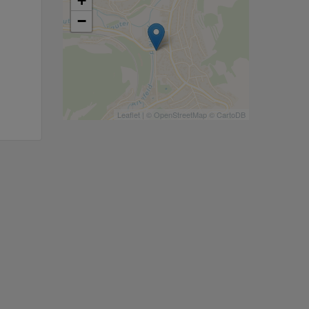
+
−
Leaflet
| ©
OpenStreetMap
©
CartoDB