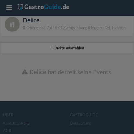
T
Delice
o
Obergasse 7,64673 Zwingenberg (Bergstraße), Hessen
g
Seite auswählen
g
l
Delice
hat derzeit keine Events.
e
n
ÜBER
GASTROGUIDE
a
Kontaktanfrage
Deutschland
AGB