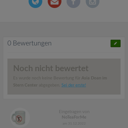
0 Bewertungen
Noch nicht bewertet
Es wurde noch keine Bewertung für
Asia Doan im
Stern Center
abgegeben.
Sei der erste!
Eingetragen von
NoTeaForMe
am 31.12.2022