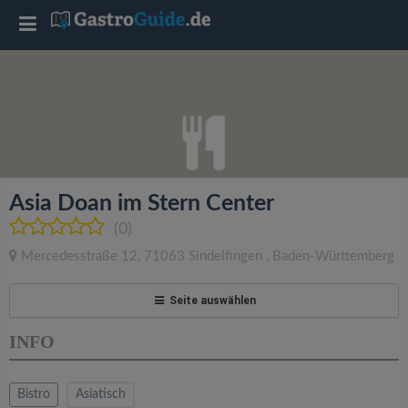
T
o
g
g
Asia Doan im Stern Center
l
(0)
Mercedesstraße 12
,
71063
Sindelfingen
,
Baden-Württemberg
e
Seite auswählen
n
INFO
a
Bistro
Asiatisch