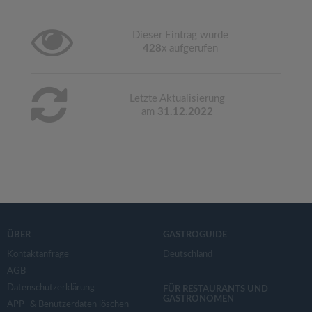
Dieser Eintrag wurde
428
x aufgerufen
Letzte Aktualisierung
am
31.12.2022
ÜBER
GASTROGUIDE
Kontaktanfrage
Deutschland
AGB
Datenschutzerklärung
FÜR RESTAURANTS UND
GASTRONOMEN
APP- & Benutzerdaten löschen