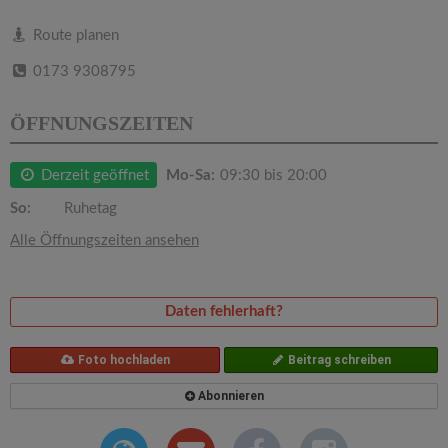
v
Route planen
i
0173 9308795
g
ÖFFNUNGSZEITEN
a
Derzeit geöffnet
Mo-Sa:
09:30 bis 20:00
So:
Ruhetag
t
Alle Öffnungszeiten ansehen
i
Daten fehlerhaft?
o
Foto hochladen
Beitrag schreiben
n
Abonnieren