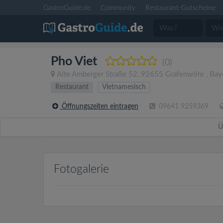
GastroGuide.de
Community
Restaurant-Gutscheine
Pho Viet
(0)
Alte Amberger Straße 52
,
92655
Grafenwöhr
,
Bay
Restaurant
Vietnamesisch
Öffnungszeiten eintragen
09641 9259369
Ü
Fotogalerie