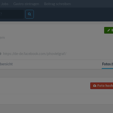
Jobs
Gastro eintragen
Beitrag schreiben
B
ern
https://de-de.facebook.com/phovietgraf/
bersicht
Fotos (
Foto hoch