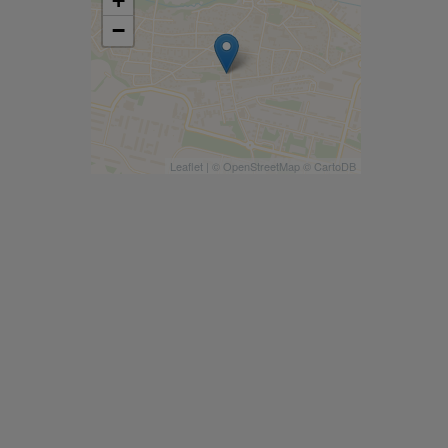
+
−
Leaflet
| ©
OpenStreetMap
©
CartoDB