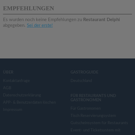
v
EMPFEHLUNGEN
i
Es wurden noch keine Empfehlungen zu
Restaurant Delphi
abgegeben.
Sei der erste!
g
a
t
ÜBER
GASTROGUIDE
i
Kontaktanfrage
Deutschland
AGB
Datenschutzerklärung
o
FÜR RESTAURANTS UND
GASTRONOMEN
APP- & Benutzerdaten löschen
Für Gastronomen
Impressum
n
Tisch Reservierungsystem
Gutscheinsystem für Restaurants
Event- und Ticketsystem mit