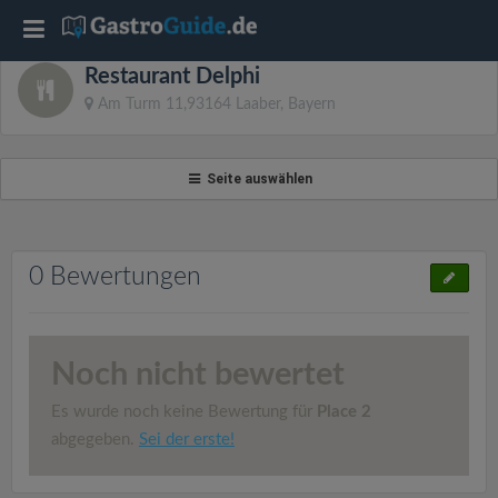
T
Restaurant Delphi
o
Am Turm 11,93164 Laaber, Bayern
g
Seite auswählen
g
l
0 Bewertungen
e
Noch nicht bewertet
n
Es wurde noch keine Bewertung für
Place 2
a
abgegeben.
Sei der erste!