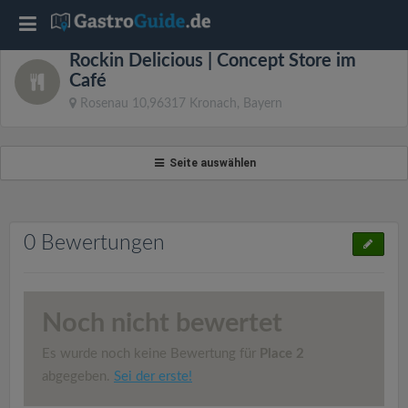
T
Rockin Delicious | Concept Store im
o
Café
Rosenau 10,96317 Kronach, Bayern
g
Seite auswählen
g
l
0 Bewertungen
e
n
Noch nicht bewertet
Es wurde noch keine Bewertung für
Place 2
a
abgegeben.
Sei der erste!