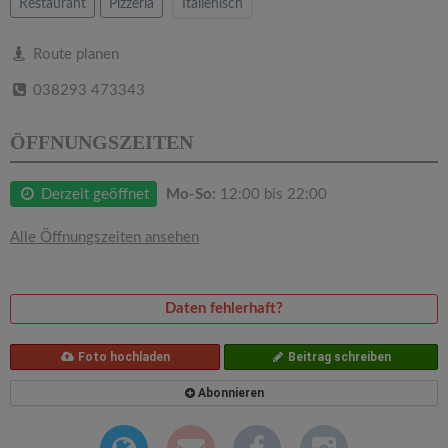
v
Restaurant
Pizzeria
Italienisch
i
Route planen
038293 473343
g
ÖFFNUNGSZEITEN
a
Derzeit geöffnet
Mo-So:
12:00 bis 22:00
t
Alle Öffnungszeiten ansehen
i
Daten fehlerhaft?
o
Foto hochladen
Beitrag schreiben
n
Abonnieren