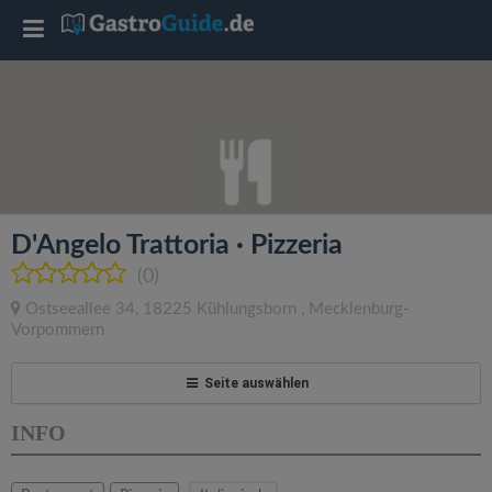
T
o
g
g
D'Angelo Trattoria · Pizzeria
l
(0)
Ostseeallee 34
,
18225
Kühlungsborn
,
Mecklenburg-
e
Vorpommern
n
Seite auswählen
INFO
a