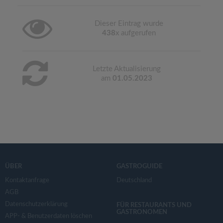
Dieser Eintrag wurde
438
x aufgerufen
Letzte Aktualisierung
am
01.05.2023
ÜBER
GASTROGUIDE
Kontaktanfrage
Deutschland
AGB
Datenschutzerklärung
FÜR RESTAURANTS UND
GASTRONOMEN
APP- & Benutzerdaten löschen