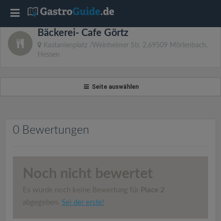
T
Bäckerei- Cafe Görtz
o
Kastanienplatz /Weinheimer Str. 2,69509 Mörlenbach,
Hessen
g
Seite auswählen
g
l
0 Bewertungen
e
n
Noch nicht bewertet
Es wurde noch keine Bewertung für
Place 2
a
abgegeben.
Sei der erste!