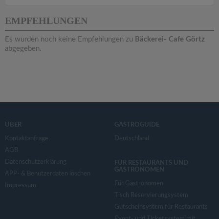
v
EMPFEHLUNGEN
i
Es wurden noch keine Empfehlungen zu
Bäckerei- Cafe Görtz
abgegeben.
g
a
t
ÜBER
GASTROGUIDE
i
Kontaktanfrage
Deutschland
AGB
o
Datenschutzerklärung
FÜR RESTAURANTS UND
GASTRONOMEN
APP- & Benutzerdaten löschen
n
Für Gastronomen
Impressum
Tisch Reservierungsystem
Gutscheinsystem für Restaurants
Event- und Ticketsystem mit